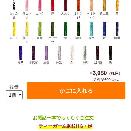
おまか
薄ピン
ピンク
赤
えんじ
オレン
薄オレ
黄土色
黄
せ
ク
ジ
ンジ
レモン
薄レモ
黄緑
オリー
緑
濃緑
水色
青
濃紺
ン
ブ
青紫
古代紫
藤色
薄紫
白
薄灰
こげ茶
黒
3,080
600
数量
お電話一本でらくらくご注文！
「
ティーガー左御紋HG・緑
」