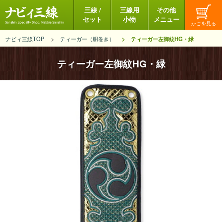
三線 /
三線用
その他
セット
小物
メニュー
ナビィ三線TOP
ティーガー（胴巻き）
ティーガー左御紋HG・緑
ティーガー左御紋HG・緑