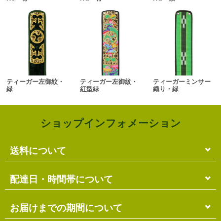
ティーガー左御紋・
ティーガー左御紋・
ティーガーミンサー
緑
紅型緑
織り・緑
ショップインフォメーション
送料について
単品のみの場合
配達日・時間帯について
各商品に記載の送料
となります。
送料には
梱包料
も含まれています。
配達日・配達時間帯のご指定は出来ません。
お届けまでの期間について
複数商品の場合
お届け先に投函される「ご不在連絡票」より再配達希