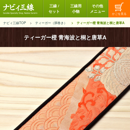
三線 /
三線用
その他
セット
小物
メニュー
ナビィ三線TOP
ティーガー（胴巻き）
ティーガー橙 青海波と桐と唐草A
ティーガー橙 青海波と桐と唐草A