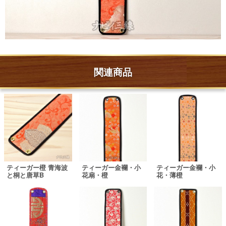
関連商品
ティーガー橙 青海波
ティーガー金襴・小
ティーガー金襴・小
と桐と唐草B
花扇・橙
花・薄橙