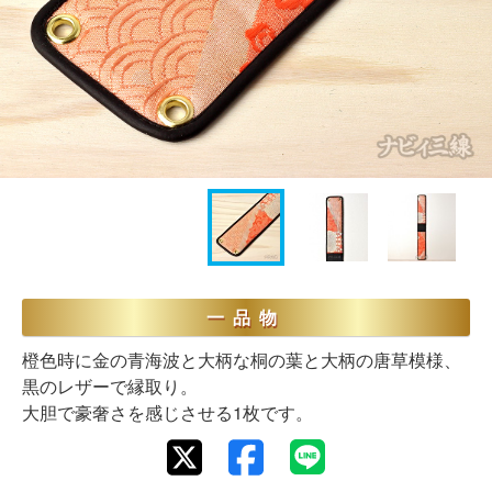
一品物
橙色時に金の青海波と大柄な桐の葉と大柄の唐草模様、
黒のレザーで縁取り。
大胆で豪奢さを感じさせる1枚です。