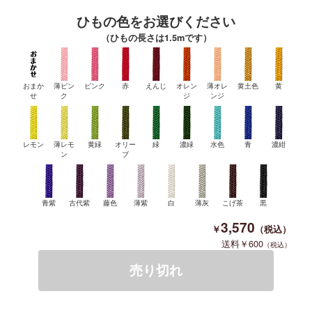
ひもの色をお選びください
（ひもの長さは1.5mです）
おまか
薄ピン
ピンク
赤
えんじ
オレン
薄オレ
黄土色
黄
せ
ク
ジ
ンジ
レモン
薄レモ
黄緑
オリー
緑
濃緑
水色
青
濃紺
ン
ブ
青紫
古代紫
藤色
薄紫
白
薄灰
こげ茶
黒
3,570
600