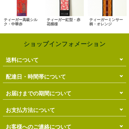
ティーガー高級シル
ティーガー紅型・赤
ティーガーミンサー
ク・中華赤
花模様
柄・オレンジ
ショップインフォメーション
送料について
単品のみの場合
配達日・時間帯について
各商品に記載の送料
となります。
送料には
梱包料
も含まれています。
配達日・配達時間帯のご指定は出来ません。
お届けまでの期間について
複数商品の場合
お届け先に投函される「ご不在連絡票」より再配達希
ショッピングカート画面にて合計の送料
をご確認頂け
望日・時間帯のご指定が可能ですので、こちらをご利
在庫がある場合
お支払方法について
ます。
用ください。
送料には
ご注文確認日より
梱包料
も含まれています。
3営業日以内
の発送となります。
お届け日は、発送日の翌日から中2日後になります。
※ショッピングカートの仕組み上、送料が正しく計算
代金引換（＋400円）
お客様へのご連絡について
離島の場合、上記以上にお時間がかかる場合がありま