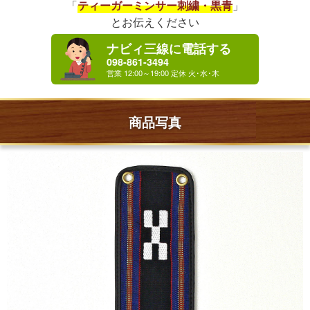
「
ティーガーミンサー刺繍・黒青
」
とお伝えください
ナビィ三線に電話する
098-861-3494
商品写真