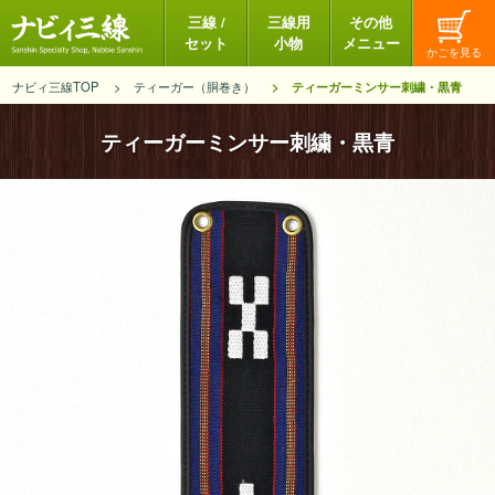
三線 /
三線用
その他
セット
小物
メニュー
ナビィ三線TOP
ティーガー（胴巻き）
ティーガーミンサー刺繍・黒青
ティーガーミンサー刺繍・黒青