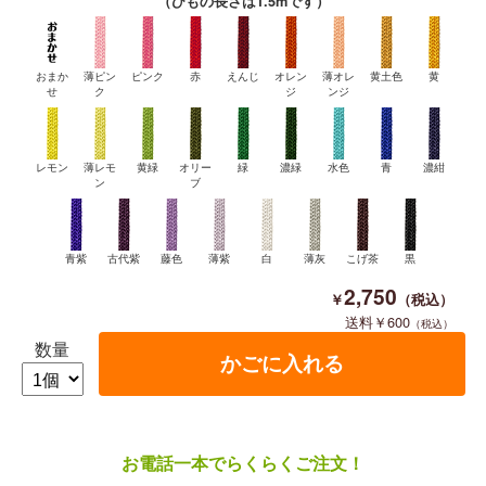
（ひもの長さは1.5mです）
おまか
薄ピン
ピンク
赤
えんじ
オレン
薄オレ
黄土色
黄
せ
ク
ジ
ンジ
レモン
薄レモ
黄緑
オリー
緑
濃緑
水色
青
濃紺
ン
ブ
青紫
古代紫
藤色
薄紫
白
薄灰
こげ茶
黒
2,750
600
数量
お電話一本でらくらくご注文！