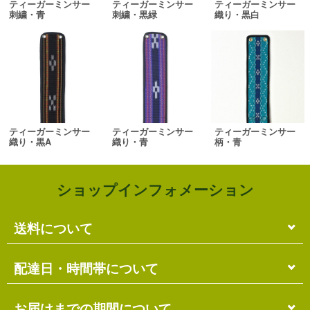
ティーガーミンサー
ティーガーミンサー
ティーガーミンサー
刺繍・青
刺繍・黒緑
織り・黒白
ティーガーミンサー
ティーガーミンサー
ティーガーミンサー
織り・黒A
織り・青
柄・青
ショップインフォメーション
送料について
単品のみの場合
配達日・時間帯について
各商品に記載の送料
となります。
送料には
梱包料
も含まれています。
配達日・配達時間帯のご指定は出来ません。
お届けまでの期間について