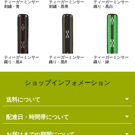
ティーガーミンサー
ティーガーミンサー
ティーガーミンサー
刺繍・青
刺繍・黒青
織り・黒白
ティーガーミンサー
ティーガーミンサー
ティーガーミンサー
織り・黒A
織り・黒B
織り・緑
ショップインフォメーション
送料について
単品のみの場合
配達日・時間帯について
各商品に記載の送料
となります。
送料には
梱包料
も含まれています。
配達日・配達時間帯のご指定は出来ません。
お届けまでの期間について