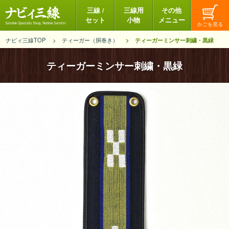
三線 /
三線用
その他
セット
小物
メニュー
ナビィ三線TOP
ティーガー（胴巻き）
ティーガーミンサー刺繍・黒緑
ティーガーミンサー刺繍・黒緑