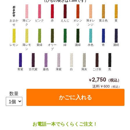
（ひもの長さは1.5mです）
おまか
薄ピン
ピンク
赤
えんじ
オレン
薄オレ
黄土色
黄
せ
ク
ジ
ンジ
レモン
薄レモ
黄緑
オリー
緑
濃緑
水色
青
濃紺
ン
ブ
青紫
古代紫
藤色
薄紫
白
薄灰
こげ茶
黒
2,750
600
数量
お電話一本でらくらくご注文！