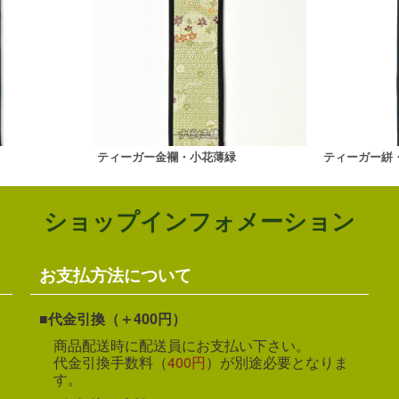
ティーガー金襴・小花薄緑
ティーガー絣
ショップインフォメーション
お支払方法について
代金引換（＋400円）
商品配送時に配送員にお支払い下さい。
代金引換手数料（
400円
）が別途必要となりま
す。