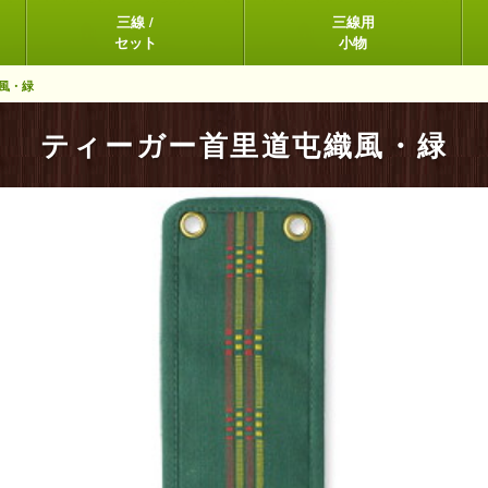
三線 /
三線用
セット
小物
風・緑
ティーガー首里道屯織風・緑