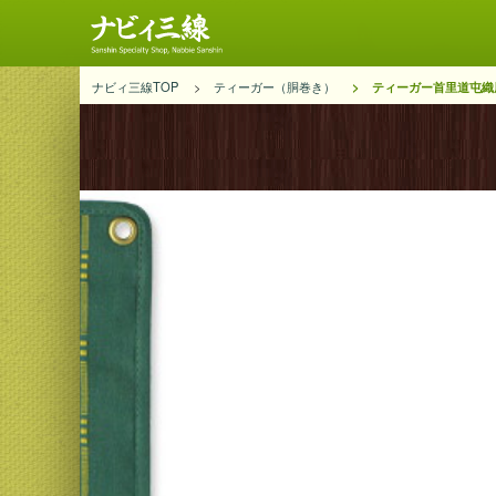
ナビィ三線TOP
ティーガー（胴巻き）
ティーガー首里道屯織