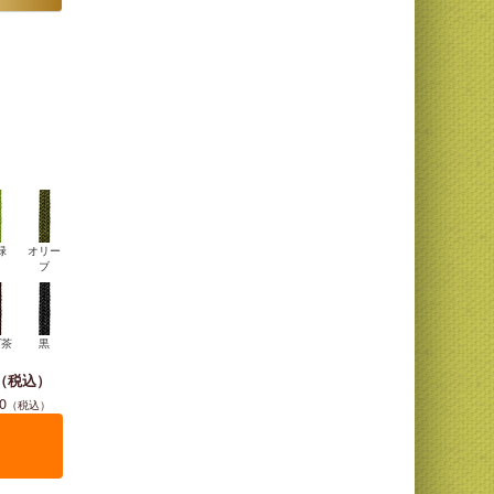
緑
オリー
ブ
げ茶
黒
0