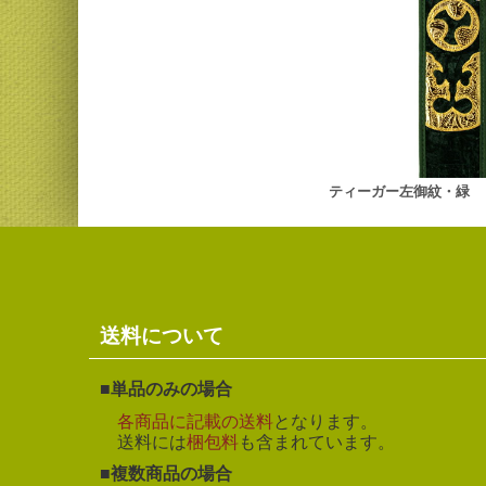
ティーガー左御紋・緑
送料について
単品のみの場合
各商品に記載の送料
となります。
送料には
梱包料
も含まれています。
複数商品の場合