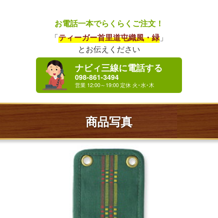
お電話一本でらくらくご注文！
「
ティーガー首里道屯織風・緑
」
とお伝えください
ナビィ三線に電話する
098-861-3494
商品写真