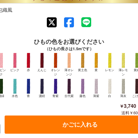
屯織風
ひもの色をお選びください
（ひもの長さは1.5mです）
ピン
ピンク
赤
えんじ
オレン
薄オレ
黄土色
黄
レモン
薄レモ
黄
ク
ジ
ンジ
ン
濃緑
水色
青
濃紺
青紫
古代紫
藤色
薄紫
白
薄灰
こ
3,740
60