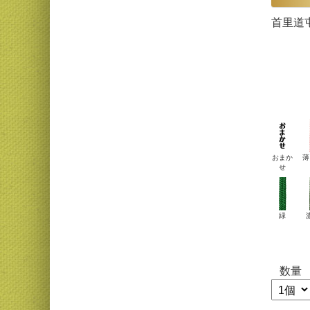
首里道
おまか
薄
せ
緑
数量