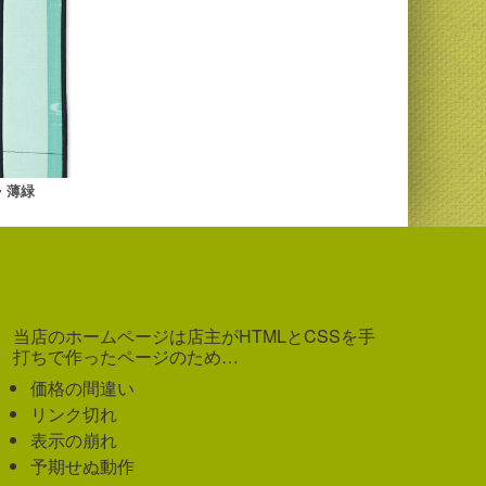
・薄緑
当店のホームページは店主がHTMLとCSSを手
打ちで作ったページのため…
価格の間違い
リンク切れ
表示の崩れ
予期せぬ動作