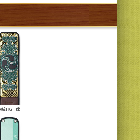
御紋HG・緑