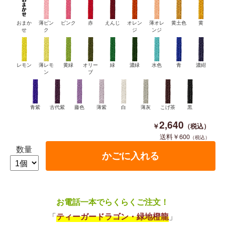
おまか
薄ピン
ピンク
赤
えんじ
オレン
薄オレ
黄土色
黄
せ
ク
ジ
ンジ
レモン
薄レモ
黄緑
オリー
緑
濃緑
水色
青
濃紺
ン
ブ
青紫
古代紫
藤色
薄紫
白
薄灰
こげ茶
黒
2,640
600
数量
お電話一本でらくらくご注文！
「
ティーガードラゴン・緑地橙龍
」