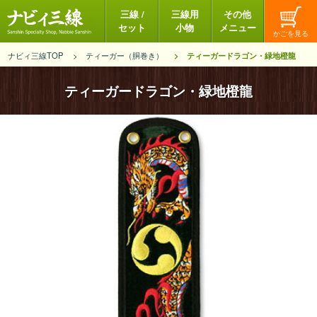
三線 /
三線用
その他
セット
小物
メニュー
ナビィ三線TOP
ティーガー（胴巻き）
ティーガードラゴン・緑地橙龍
ティーガードラゴン・緑地橙龍