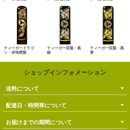
ティーガードラゴ
ティーガー双龍・黒
ティーガー双龍・黒
ン・赤地橙龍
銀
黄
ショップインフォメーション
送料について
単品のみの場合
配達日・時間帯について
各商品に記載の送料
となります。
送料には
梱包料
も含まれています。
配達日・配達時間帯のご指定は出来ません。
お届けまでの期間について
複数商品の場合
お届け先に投函される「ご不在連絡票」より再配達希