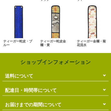
ティーガー蛇皮・ブ
ティーガー蛇皮金
ティーガー金襴・菊
ルー
襴・黄
花流水
ショップインフォメーション
送料について
単品のみの場合
配達日・時間帯について
各商品に記載の送料
となります。
送料には
梱包料
も含まれています。
配達日・配達時間帯のご指定は出来ません。
お届けまでの期間について
複数商品の場合
お届け先に投函される「ご不在連絡票」より再配達希