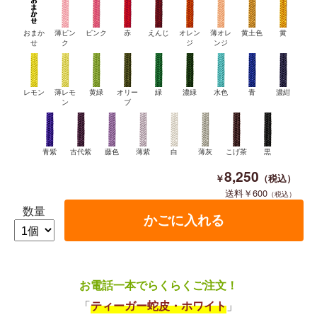
おまか
薄ピン
ピンク
赤
えんじ
オレン
薄オレ
黄土色
黄
せ
ク
ジ
ンジ
レモン
薄レモ
黄緑
オリー
緑
濃緑
水色
青
濃紺
ン
ブ
青紫
古代紫
藤色
薄紫
白
薄灰
こげ茶
黒
8,250
600
数量
お電話一本でらくらくご注文！
「
ティーガー蛇皮・ホワイト
」