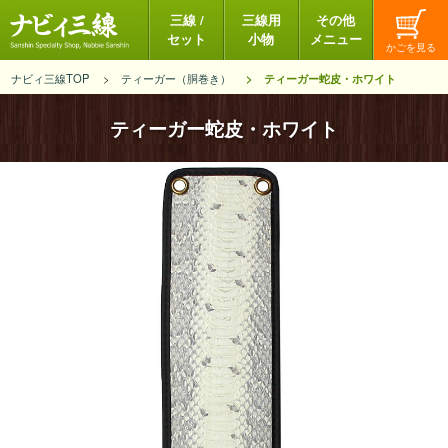
三線 /
三線用
その他
セット
小物
メニュー
ナビィ三線TOP
ティーガー（胴巻き）
ティーガー蛇皮・ホワイト
ティーガー蛇皮・ホワイト