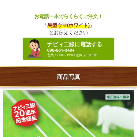
お電話一本でらくらくご注文！
「
馬型ウマ(ホワイト)
」
とお伝えください
ナビィ三線に電話する
098-861-3494
商品写真