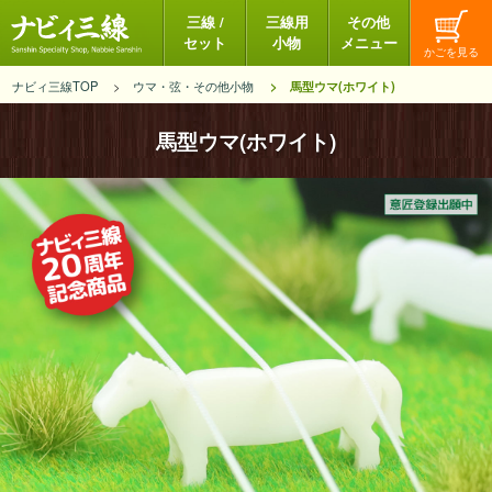
三線 /
三線用
その他
セット
小物
メニュー
ナビィ三線TOP
ウマ・弦・その他小物
馬型ウマ(ホワイト)
馬型ウマ(ホワイト)