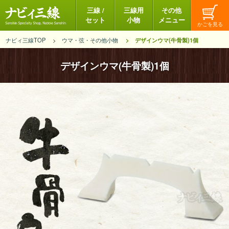
三線 /
三線用
その他
セット
小物
メニュー
ナビィ三線TOP
ウマ・弦・その他小物
デザインウマ(牛骨製)1個
デザインウマ(牛骨製)1個