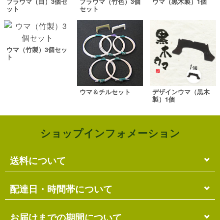
プラウマ（白）3個セ
プラウマ（竹色）3個
ウマ（黒木製）1個
ット
セット
ウマ（竹製）3個セッ
ト
ウマ＆チルセット
デザインウマ（黒木
製）1個
ショップインフォメーション
送料について
単品のみの場合
配達日・時間帯について
各商品に記載の送料
となります。
送料には
梱包料
も含まれています。
配達日・配達時間帯のご指定は出来ません。
お届けまでの期間について