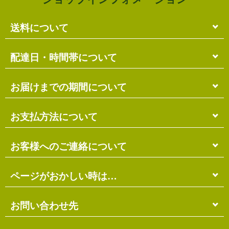
送料について
単品のみの場合
配達日・時間帯について
各商品に記載の送料
となります。
送料には
梱包料
も含まれています。
配達日・配達時間帯のご指定は出来ません。
お届けまでの期間について
複数商品の場合
お届け先に投函される「ご不在連絡票」より再配達希
ショッピングカート画面にて合計の送料
をご確認頂け
望日・時間帯のご指定が可能ですので、こちらをご利
在庫がある場合
お支払方法について
ます。
用ください。
送料には
ご注文確認日より
梱包料
も含まれています。
3営業日以内
の発送となります。
お届け日は、発送日の翌日から中2日後になります。
※ショッピングカートの仕組み上、送料が正しく計算
代金引換（＋400円）
お客様へのご連絡について
離島の場合、上記以上にお時間がかかる場合がありま
されない場合があります。
す。
商品配送時に配送員にお支払い下さい。
※商品の組み合わせによっては別梱包となり、送料が
※三線の発送につきましては、後ほどお送りする「商
代金引換手数料（
400円
）が別途必要となります。
別途必要となる場合があります。
受注・確認・発送・修理など
ページがおかしい時は…
品発送予定」メールにてご確認ください。
※上記の際は、自動返信メール以降に改めて正しい送
銀行振込（先払い）
各発生日より
2営業日以内
にメール・お電話にてご連
料をお知らせします。
在庫切れの場合
絡いたします。
先払い
にて指定口座へお振り込み下さい。
当店のホームページは店主がHTMLとCSSを手打ちで
お問い合わせ先
別途、納期のご連絡をさせていただきます。
※定休日にはご連絡を行っておりません。予めご了承
口座は
琉球銀行のみ
となっております。
作ったページのため…
ください。
※ゆうちょ銀行でのお取り扱いは出来ません
振込手数料は
お客様ご負担
となります。
価格の間違い