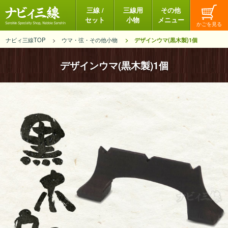
三線 /
三線用
その他
セット
小物
メニュー
ナビィ三線TOP
ウマ・弦・その他小物
デザインウマ(黒木製)1個
デザインウマ(黒木製)1個