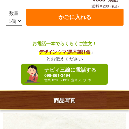
200
数量
お電話一本でらくらくご注文！
「
デザインウマ(黒木製)1個
」
とお伝えください
ナビィ三線に電話する
098-861-3494
商品写真