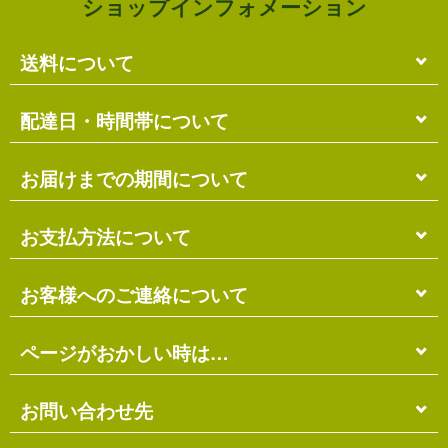
ショップインフォメーション
送料について
単品のみの場合
配達日・時間帯について
各商品に記載の送料
となります。
送料には
梱包料
も含まれています。
配達日・配達時間帯のご指定は出来ません。
お届けまでの期間について
複数商品の場合
お届け先に投函される「ご不在連絡票」より再配達希
ショッピングカート画面にて合計の送料
をご確認頂け
望日・時間帯のご指定が可能ですので、こちらをご利
在庫がある場合
お支払方法について
ます。
用ください。
送料には
ご注文確認日より
梱包料
も含まれています。
3営業日以内
の発送となります。
お届け日は、発送日の翌日から中2日後になります。
※ショッピングカートの仕組み上、送料が正しく計算
代金引換（＋400円）
お客様へのご連絡について
離島の場合、上記以上にお時間がかかる場合がありま
されない場合があります。
す。
商品配送時に配送員にお支払い下さい。
※商品の組み合わせによっては別梱包となり、送料が
※三線の発送につきましては、後ほどお送りする「商
代金引換手数料（
400円
）が別途必要となります。
別途必要となる場合があります。
受注・確認・発送・修理など
ページがおかしい時は…
品発送予定」メールにてご確認ください。
※上記の際は、自動返信メール以降に改めて正しい送
銀行振込（先払い）
各発生日より
2営業日以内
にメール・お電話にてご連
料をお知らせします。
在庫切れの場合
絡いたします。
先払い
にて指定口座へお振り込み下さい。
当店のホームページは店主がHTMLとCSSを手打ちで
お問い合わせ先
別途、納期のご連絡をさせていただきます。
※定休日にはご連絡を行っておりません。予めご了承
口座は
琉球銀行のみ
となっております。
作ったページのため…
ください。
※ゆうちょ銀行でのお取り扱いは出来ません