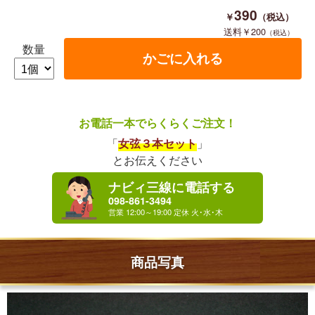
390
200
数量
お電話一本でらくらくご注文！
「
女弦３本セット
」
とお伝えください
ナビィ三線に電話する
098-861-3494
商品写真