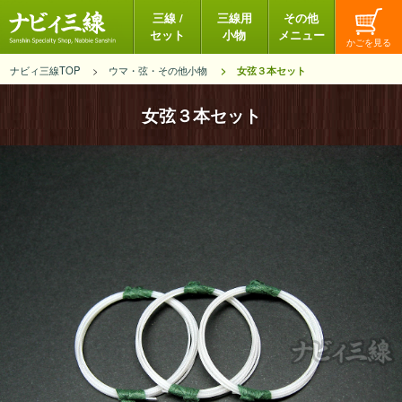
三線 /
三線用
その他
セット
小物
メニュー
ナビィ三線TOP
ウマ・弦・その他小物
女弦３本セット
女弦３本セット