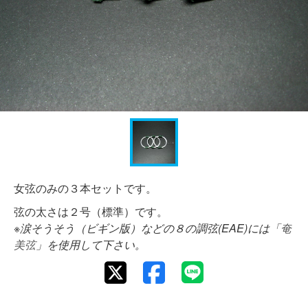
女弦のみの３本セットです。
弦の太さは２号（標準）です。
※涙そうそう（ビギン版）などの８の調弦(EAE)には「
奄
美弦
」を使用して下さい。