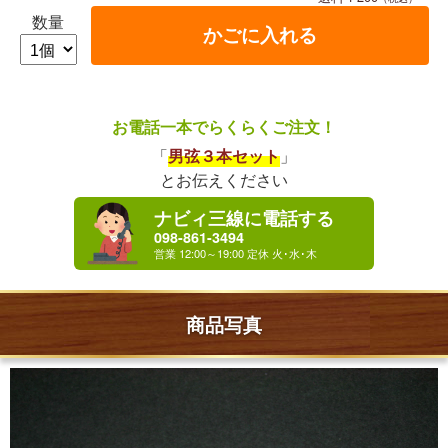
数量
お電話一本でらくらくご注文！
「
男弦３本セット
」
とお伝えください
ナビィ三線に電話する
098-861-3494
商品写真