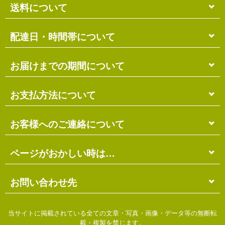
送料について
単品のみの場合
配達日・時間帯について
各商品に記載の送料
となります。
送料には
梱包料
も含まれています。
配達日・配達時間帯のご指定は出来ません。
お届けまでの期間について
複数商品の場合
お届け先に投函される「ご不在連絡票」より再配達希
ショッピングカート画面にて合計の送料
をご確認頂け
望日・時間帯のご指定が可能ですので、こちらをご利
在庫がある場合
お支払方法について
ます。
用ください。
送料には
ご注文確認日より
梱包料
も含まれています。
3営業日以内
の発送となります。
お届け日は、発送日の翌日から中2日後になります。
※ショッピングカートの仕組み上、送料が正しく計算
代金引換（＋400円）
お客様へのご連絡について
離島の場合、上記以上にお時間がかかる場合がありま
されない場合があります。
す。
商品配送時に配送員にお支払い下さい。
※商品の組み合わせによっては別梱包となり、送料が
※三線の発送につきましては、後ほどお送りする「商
代金引換手数料（
400円
）が別途必要となります。
別途必要となる場合があります。
受注・確認・発送・修理など
ページがおかしい時は…
品発送予定」メールにてご確認ください。
※上記の際は、自動返信メール以降に改めて正しい送
銀行振込（先払い）
各発生日より
2営業日以内
にメール・お電話にてご連
料をお知らせします。
在庫切れの場合
絡いたします。
先払い
にて指定口座へお振り込み下さい。
当店のホームページは店主がHTMLとCSSを手打ちで
お問い合わせ先
別途、納期のご連絡をさせていただきます。
※定休日にはご連絡を行っておりません。予めご了承
口座は
琉球銀行のみ
となっております。
作ったページのため…
ください。
※ゆうちょ銀行でのお取り扱いは出来ません
振込手数料は
お客様ご負担
となります。
価格の間違い
ご不明な点がございましたら、下記までお問い合わせ
当サイトに掲載されている全ての文章・写真・画像・データ等の無断転
ご入金日の翌営業日に入金確認となります。
リンク切れ
ください。
載・複製を禁じます。