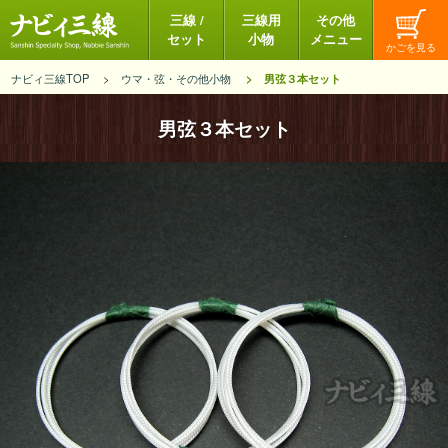
三線 /
三線用
その他
セット
小物
メニュー
ナビィ三線TOP
ウマ・弦・その他小物
男弦３本セット
男弦３本セット