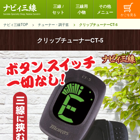
三線 /
三線用
その他
セット
小物
メニュー
ナビィ三線TOP
チューナー・調子笛
クリップチューナーCT-5
クリップチューナーCT-5