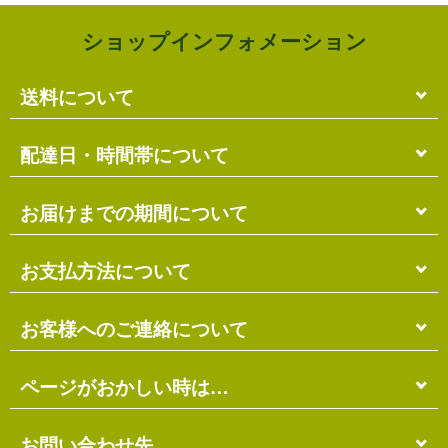
ショップインフォメーション
送料について
単品のみの場合
配達日・時間帯について
各商品に記載の送料
となります。
送料には
梱包料
も含まれています。
配達日・配達時間帯のご指定は出来ません。
お届けまでの期間について
複数商品の場合
お届け先に投函される「ご不在連絡票」より再配達希
ショッピングカート画面にて合計の送料
をご確認頂け
望日・時間帯のご指定が可能ですので、こちらをご利
在庫がある場合
お支払方法について
ます。
用ください。
送料には
ご注文確認日より
梱包料
も含まれています。
3営業日以内
の発送となります。
お届け日は、発送日の翌日から中2日後になります。
※ショッピングカートの仕組み上、送料が正しく計算
代金引換（＋400円）
お客様へのご連絡について
離島の場合、上記以上にお時間がかかる場合がありま
されない場合があります。
す。
商品配送時に配送員にお支払い下さい。
※商品の組み合わせによっては別梱包となり、送料が
※三線の発送につきましては、後ほどお送りする「商
代金引換手数料（
400円
）が別途必要となります。
別途必要となる場合があります。
受注・確認・発送・修理など
ページがおかしい時は…
品発送予定」メールにてご確認ください。
※上記の際は、自動返信メール以降に改めて正しい送
銀行振込（先払い）
各発生日より
2営業日以内
にメール・お電話にてご連
料をお知らせします。
在庫切れの場合
絡いたします。
先払い
にて指定口座へお振り込み下さい。
当店のホームページは店主がHTMLとCSSを手打ちで
お問い合わせ先
別途、納期のご連絡をさせていただきます。
※定休日にはご連絡を行っておりません。予めご了承
口座は
琉球銀行のみ
となっております。