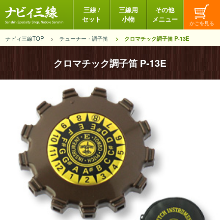
三線 /
三線用
その他
セット
小物
メニュー
ナビィ三線TOP
チューナー・調子笛
クロマチック調子笛 P-13E
クロマチック調子笛 P-13E