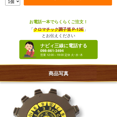
お電話一本でらくらくご注文！
「
クロマチック調子笛 P-13E
」
とお伝えください
ナビィ三線に電話する
098-861-3494
商品写真