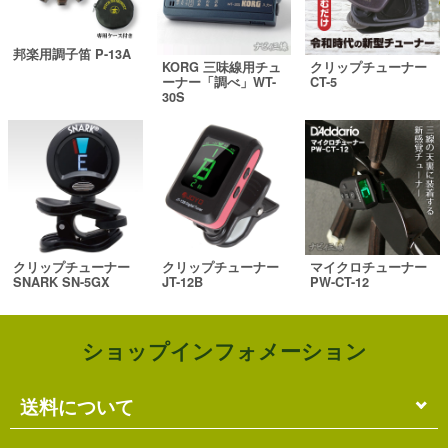
邦楽用調子笛 P-13A
KORG 三味線用チュ
クリップチューナー
ーナー「調べ」WT-
CT-5
30S
クリップチューナー
クリップチューナー
マイクロチューナー
SNARK SN-5GX
JT-12B
PW-CT-12
ショップインフォメーション
送料について