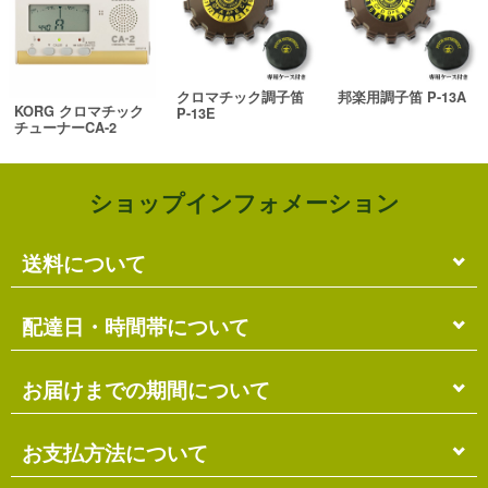
クロマチック調子笛
邦楽用調子笛 P-13A
KORG クロマチック
P-13E
チューナーCA-2
ショップインフォメーション
送料について
単品のみの場合
配達日・時間帯について
各商品に記載の送料
となります。
送料には
梱包料
も含まれています。
配達日・配達時間帯のご指定は出来ません。
お届けまでの期間について
複数商品の場合
お届け先に投函される「ご不在連絡票」より再配達希
ショッピングカート画面にて合計の送料
をご確認頂け
望日・時間帯のご指定が可能ですので、こちらをご利
在庫がある場合
お支払方法について
ます。
用ください。
送料には
ご注文確認日より
梱包料
も含まれています。
3営業日以内
の発送となります。