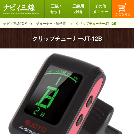
三線 /
三線用
その他
セット
小物
メニュー
ナビィ三線TOP
チューナー・調子笛
クリップチューナーJT-12B
クリップチューナーJT-12B